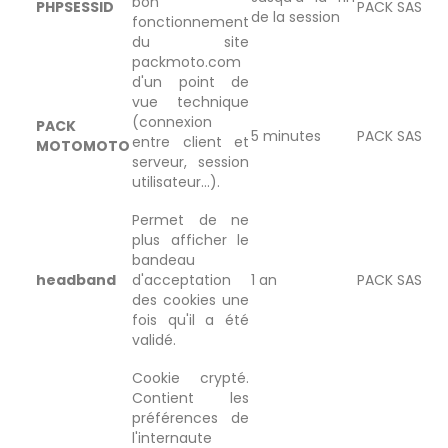
bon
PHPSESSID
PACK SAS
de la session
fonctionnement
du site
packmoto.com
d'un point de
vue technique
(connexion
PACK
5 minutes
PACK SAS
entre client et
MOTOMOTO
serveur, session
utilisateur...).
Permet de ne
plus afficher le
bandeau
headband
d'acceptation
1 an
PACK SAS
des cookies une
fois qu'il a été
validé.
Cookie crypté.
Contient les
préférences de
l'internaute