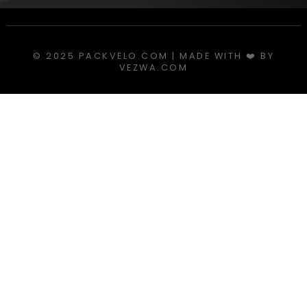
© 2025 PACKVELO.COM | MADE WITH ❤️ BY
VEZWA.COM